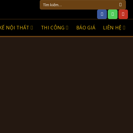
Tìm
kiếm:
KẾ NỘI THẤT
THI CÔNG
BÁO GIÁ
LIÊN HỆ