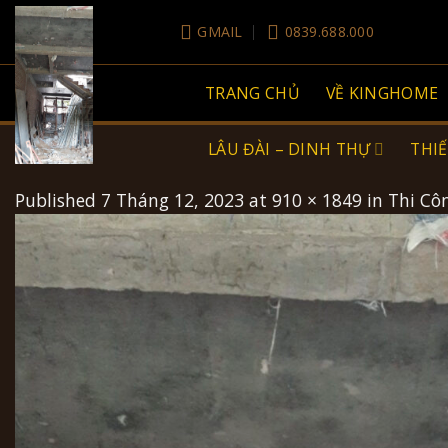
Skip
GMAIL
0839.688.000
to
content
TRANG CHỦ
VỀ KINGHOME
LÂU ĐÀI – DINH THỰ
THIẾ
Published
7 Tháng 12, 2023
at
910 × 1849
in
Thi Cô