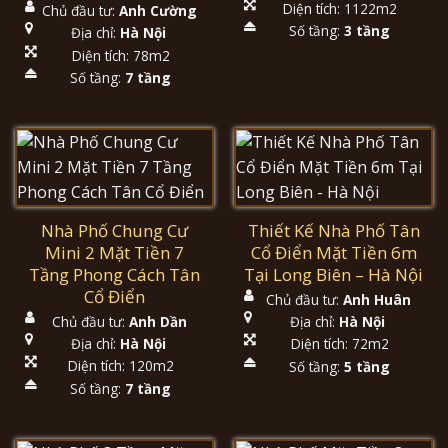
Diện tích: 1122m2
Chủ đầu tư:
Anh Cường
Số tầng:
3 tầng
Địa chỉ:
Hà Nội
Diện tích: 78m2
Số tầng:
7 tầng
Nhà Phố Chung Cư
Thiết Kế Nhà Phố Tân
Mini 2 Mặt Tiền 7
Cổ Điển Mặt Tiền 6m
Tầng Phong Cách Tân
Tại Long Biên – Hà Nội
Cổ Điển
Chủ đầu tư:
Anh Huân
Chủ đầu tư:
Anh Dần
Địa chỉ:
Hà Nội
Địa chỉ:
Hà Nội
Diện tích: 72m2
Diện tích: 120m2
Số tầng:
5 tầng
Số tầng:
7 tầng