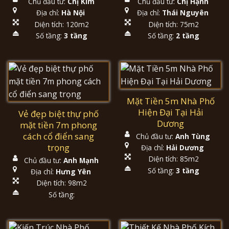
Chủ đầu tư:
Chị Kim
Chủ đầu tư:
Chị Hạnh
Địa chỉ:
Hà Nội
Địa chỉ:
Thái Nguyên
Diện tích: 120m2
Diện tích: 75m2
Số tầng:
3 tầng
Số tầng:
2 tầng
Mặt Tiền 5m Nhà Phố
Hiện Đại Tại Hải
Vẻ đẹp biệt thự phố
Dương
mặt tiền 7m phong
cách cổ điển sang
Chủ đầu tư:
Anh Tùng
trọng
Địa chỉ:
Hải Dương
Diện tích: 85m2
Chủ đầu tư:
Anh Mạnh
Số tầng:
3 tầng
Địa chỉ:
Hưng Yên
Diện tích: 98m2
Số tầng: