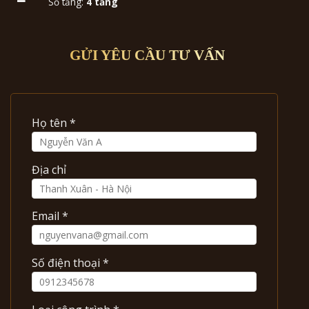
Số tầng:
4 tầng
GỬI YÊU CẦU TƯ VẤN
Họ tên *
Địa chỉ
Email *
Số điện thoại *