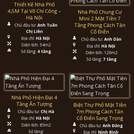
Thiết Kế Nhà Phố
4,5M Tại Võ Chí Công –
Nhà Phố Chung Cư
Hà Nội
Mini 2 Mặt Tiền 7
Tầng Phong Cách Tân
Chủ đầu tư:
Anh Tuân
Cổ Điển
Chị Liên
Địa chỉ:
Hà Nội
Chủ đầu tư:
Anh Dần
Diện tích: 54m2
Địa chỉ:
Hà Nội
Số tầng:
4 tầng
Diện tích: 120m2
Số tầng:
7 tầng
Nhà Phố Hiện Đại 4
Tầng Ấn Tượng
Biệt Thự Phố Mặt Tiền
7m Phong Cách Tân
Chủ đầu tư:
Chị Hà
Cổ Điển Sang Trọng
Địa chỉ:
Hà Nội
Diện tích: 85m2
Chủ đầu tư:
Anh Đăng
Số tầng:
Địa chỉ:
Ninh Bình