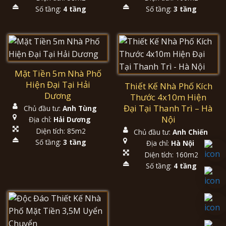
Số tầng:
4 tầng
Số tầng:
3 tầng
Mặt Tiền 5m Nhà Phố
Hiện Đại Tại Hải
Thiết Kế Nhà Phố Kích
Dương
Thước 4x10m Hiện
Đại Tại Thanh Trì – Hà
Chủ đầu tư:
Anh Tùng
Nội
Địa chỉ:
Hải Dương
Diện tích: 85m2
Chủ đầu tư:
Anh Chiến
Số tầng:
3 tầng
Địa chỉ:
Hà Nội
Diện tích: 160m2
Số tầng:
4 tầng