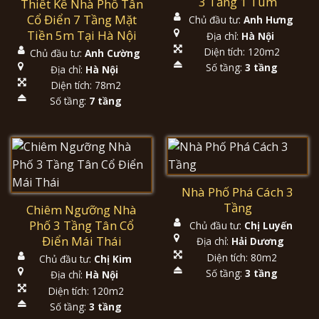
3 Tầng 1 Tum
Thiết Kế Nhà Phố Tân
Cổ Điển 7 Tầng Mặt
Chủ đầu tư:
Anh Hưng
Tiền 5m Tại Hà Nội
Địa chỉ:
Hà Nội
Diện tích: 120m2
Chủ đầu tư:
Anh Cường
Số tầng:
3 tầng
Địa chỉ:
Hà Nội
Diện tích: 78m2
Số tầng:
7 tầng
Nhà Phố Phá Cách 3
Tầng
Chiêm Ngưỡng Nhà
Phố 3 Tầng Tân Cổ
Chủ đầu tư:
Chị Luyến
Điển Mái Thái
Địa chỉ:
Hải Dương
Diện tích: 80m2
Chủ đầu tư:
Chị Kim
Số tầng:
3 tầng
Địa chỉ:
Hà Nội
Diện tích: 120m2
Số tầng:
3 tầng