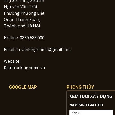
Trụ Sở: Tầng 2 Số 55
Nguyễn Văn Trỗi,
Phường Phương Liệt,
Quận Thanh Xuân,
Thành phố Hà Nội.
Hotline: 0839.688.000
Email:
Tuvankinghome@gmail.com
Website:
Kientruckinghome.vn
GOOGLE MAP
PHONG THỦY
XEM TUỔI XÂY DỰNG
NĂM SINH GIA CHỦ